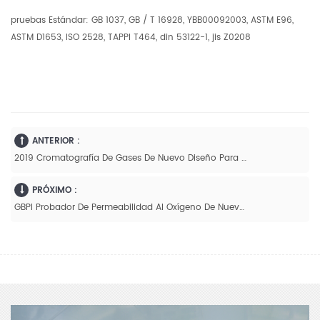
pruebas Estándar: GB 1037, GB / T 16928, YBB00092003, ASTM E96,
ASTM D1653, ISO 2528, TAPPI T464, din 53122-1, jis Z0208
ANTERIOR :
2019 Cromatografía De Gases De Nuevo Diseño Para Materiales De Embalaje
PRÓXIMO :
GBPI Probador De Permeabilidad Al Oxígeno De Nuevo Diseño EVOH Barrera OTR Prueba