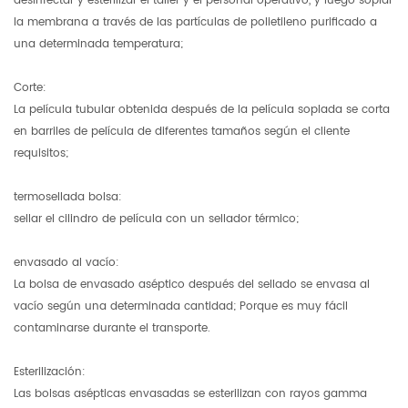
desinfectar y esterilizar el taller y el personal operativo, y luego soplar
la membrana a través de las partículas de polietileno purificado a
una determinada temperatura;
Corte:
La película tubular obtenida después de la película soplada se corta
en barriles de película de diferentes tamaños según el cliente
requisitos;
termosellada bolsa:
sellar el cilindro de película con un sellador térmico;
envasado al vacío:
La bolsa de envasado aséptico después del sellado se envasa al
vacío según una determinada cantidad; Porque es muy fácil
contaminarse durante el transporte.
Esterilización:
Las bolsas asépticas envasadas se esterilizan con rayos gamma