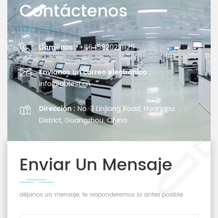
Contáctenos
Llámenos :
+86 15820231129
Envíanos un correo electrónico :
info@gbtest.cn
Dirección :
No. 3 Linjiang Road, Huangpu
District, Guangzhou, China
Enviar Un Mensaje
déjanos un mensaje, te responderemos lo antes posible.