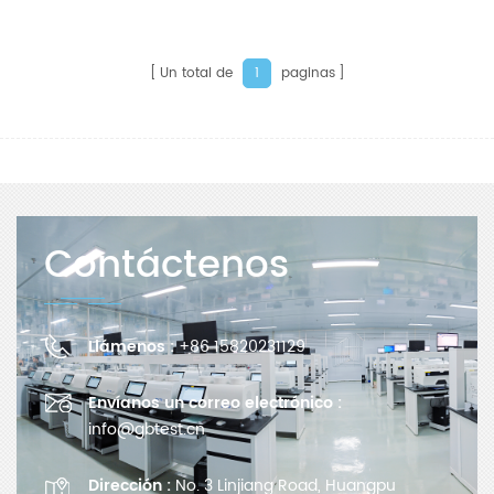
Un total de
paginas
1
Contáctenos
Llámenos :
+86 15820231129
Envíanos un correo electrónico :
info@gbtest.cn
Dirección :
No. 3 Linjiang Road, Huangpu