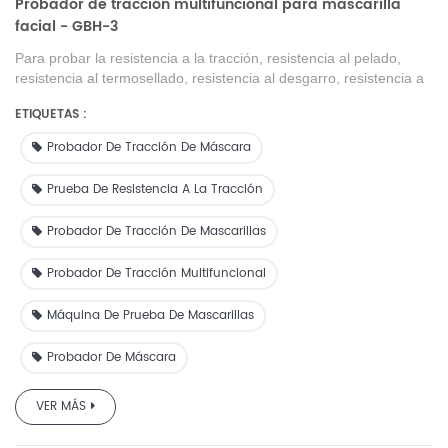
Probador de tracción multifuncional para mascarilla
facial - GBH-3
Para probar la resistencia a la tracción, resistencia al pelado,
resistencia al termosellado, resistencia al desgarro, resistencia a
la perforación de películas plásticas, películas compuestas,
ETIQUETAS :
cintas, material de embalaje blando, láminas de caucho, papel,
telas no tejidas y otros materiales de embalaje.
Probador De Tracción De Máscara
Prueba De Resistencia A La Tracción
Probador De Tracción De Mascarillas
Probador De Tracción Multifuncional
Máquina De Prueba De Mascarillas
Probador De Máscara
VER MÁS