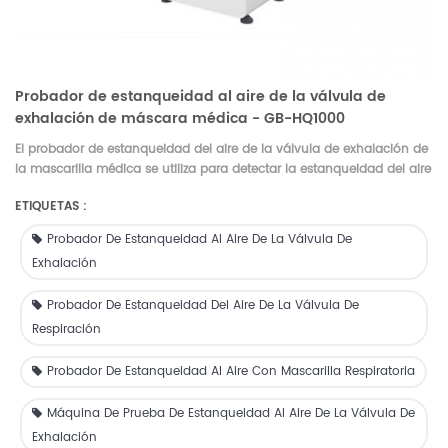
Probador de estanqueidad al aire de la válvula de
exhalación de máscara médica - GB-HQ1000
El probador de estanqueidad del aire de la válvula de exhalación de
la mascarilla médica se
utiliza para detectar la estanqueidad del aire
de la válvula de respiración de la mascarilla.
GBPI ofrece máquinas
ETIQUETAS :
de prueba de mascarillas para mascarillas quirúrgicas, mascarillas
N95 y tela fundida. Probador BFE, Probador PFE, Probador N95,
Probador De Estanqueidad Al Aire De La Válvula De
Probador de tela fundida
Exhalación
Probador De Estanqueidad Del Aire De La Válvula De
Respiración
Probador De Estanqueidad Al Aire Con Mascarilla Respiratoria
Máquina De Prueba De Estanqueidad Al Aire De La Válvula De
Exhalación