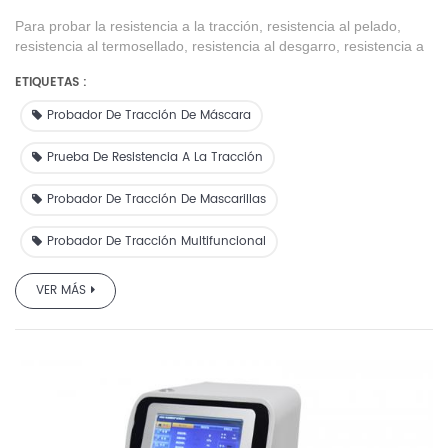
Para probar la resistencia a la tracción, resistencia al pelado,
resistencia al termosellado, resistencia al desgarro, resistencia a
la perforación de películas plásticas, películas compuestas,
ETIQUETAS :
cintas, material de embalaje blando, láminas de caucho, papel,
telas no tejidas y otros materiales de embalaje.
Probador De Tracción De Máscara
Prueba De Resistencia A La Tracción
Probador De Tracción De Mascarillas
Probador De Tracción Multifuncional
VER MÁS