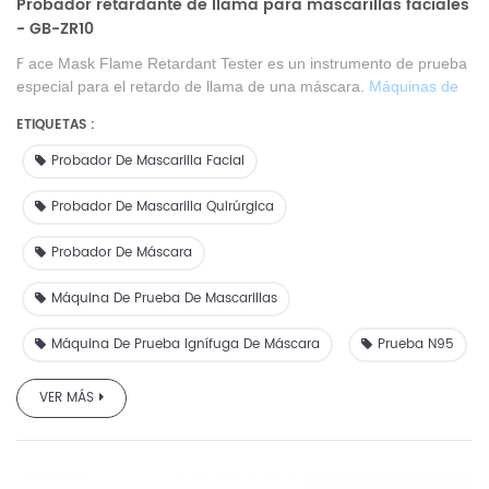
Probador retardante de llama para mascarillas faciales
- GB-ZR10
F
ace Mask Flame Retardant Tester es un instrumento de prueba
especial para el retardo de llama de una máscara.
Máquinas de
prueba de mascarillas
para mascarillas quirúrgicas, mascarillas
ETIQUETAS :
N95, tejido Melt-blown
.
Probador De Mascarilla Facial
Probador De Mascarilla Quirúrgica
Probador De Máscara
Máquina De Prueba De Mascarillas
Máquina De Prueba Ignífuga De Máscara
Prueba N95
VER MÁS