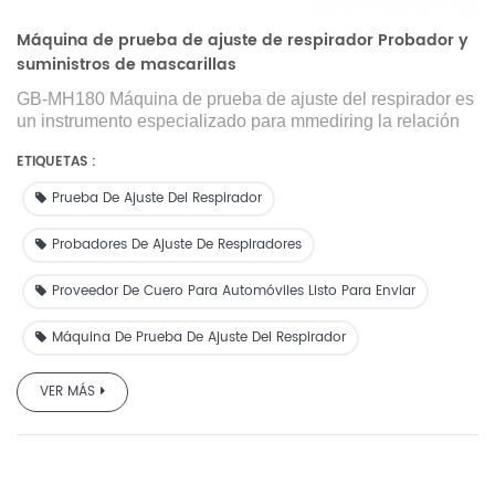
Máquina de prueba de ajuste de respirador Probador y
suministros de mascarillas
GB-MH180
Máquina de prueba de ajuste del respirador
es
un instrumento especializado para
m
medir
ing
la relación
de fuga de la concentración de polvo cuantitativamente
ETIQUETAS :
dentro y fuera de la máscara
t
o seleccione la máscara
ajustada y verifique las fugas, que sea compatible con los
Prueba De Ajuste Del Respirador
requisitos de OSHA y GB 19083-2010. La
Máquina de
prueba de ajuste del respirador
se usa ampliamente en
Probadores De Ajuste De Respiradores
lugares de trabajo como hospitales, fábricas plantas, sitios
de producción y otras instituciones de prueba.
Proveedor De Cuero Para Automóviles Listo Para Enviar
Máquina De Prueba De Ajuste Del Respirador
VER MÁS