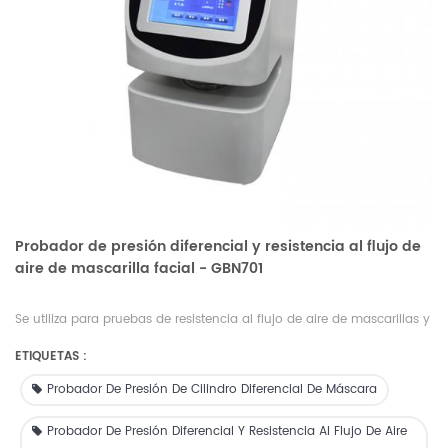
Probador de presión diferencial y resistencia al flujo de
aire de mascarilla facial - GBN701
Se utiliza para pruebas de resistencia al flujo de aire de mascarillas y
presión diferencial para verificar la transpirabilidad y también se
ETIQUETAS :
puede usar para verificar la presión diferencial del intercambiador de
gases de materiales textiles.
Probador De Presión De Cilindro Diferencial De Máscara
Probador De Presión Diferencial Y Resistencia Al Flujo De Aire