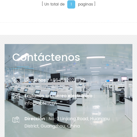
Un total de
paginas
1
Contáctenos
Llámenos :
+86 15820231129
Envíanos un correo electrónico :
info@gbtest.cn
Dirección :
No. 3 Linjiang Road, Huangpu
District, Guangzhou, China