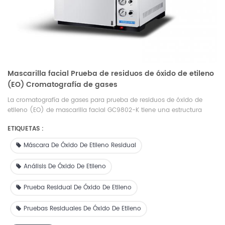
Mascarilla facial Prueba de residuos de óxido de etileno
(EO) Cromatografía de gases
La cromatografía de gases para prueba de residuos de óxido de
etileno (EO) de mascarilla facial GC9802-K tiene una estructura
razonable, un rendimiento estable y confiable, una operación simple
ETIQUETAS :
y un mantenimiento conveniente. Puede ser ampliamente utilizado
en petróleo, industria química, pesticidas, medicina y salud,
Máscara De Óxido De Etileno Residual
inspección de productos básicos, protección ambiental,
universidades y otros departamentos de producción e investigación
Análisis De Óxido De Etileno
científica. Puede utilizarse para detectar óxido de etileno y otros
disolventes orgánicos. Detecta la pureza o el contenido de un único
Prueba Residual De Óxido De Etileno
disolvente.
Pruebas Residuales De Óxido De Etileno