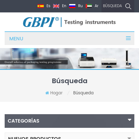
Es
En
Ru
Ar
BÚSQUEDA
MENU
Búsqueda
Hogar
Búsqueda
/
CATEGORÍAS