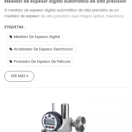
Medidor de espesor digital automático de alta precisión
El medidor de espesor digital automático de alta precisión es un
medidor de espesor
de alta precisión que integra óptica, mecánica,
electrónica y algoritmo. Fácil de operar. Los resultados de las
ETIQUETAS :
pruebas se muestran digitalmente. Y se puede conectar a la
computadora para control automático.
Medidor De Espesor Digital
Analizador De Espesor Electrónico
Probador De Espesor De Película
VER MÁS