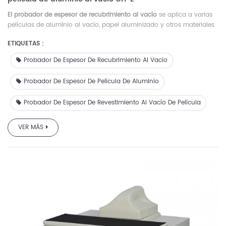
El probador de espesor de recubrimiento al vacío
se aplica a varias
películas de aluminio al vacío, papel aluminizado y otros materiales
de recubrimiento conductores para probar el valor de resistencia, la
ETIQUETAS :
uniformidad, el espesor, etc.
Probador De Espesor De Recubrimiento Al Vacío
Probador De Espesor De Película De Aluminio
Probador De Espesor De Revestimiento Al Vacío De Película
VER MÁS