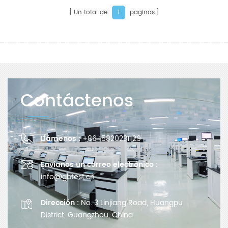
Un total de
paginas
1
Contáctenos
Llámenos :
+86 15820231129
Envíanos un correo electrónico :
info@gbtest.cn
Dirección :
No. 3 Linjiang Road, Huangpu
District, Guangzhou, China