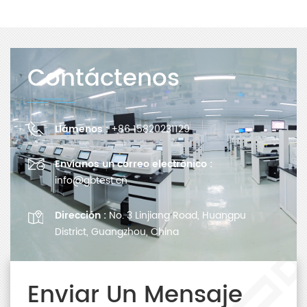
Contáctenos
Llámenos :
+86 15820231129
Envíanos un correo electrónico :
info@gbtest.cn
Dirección :
No. 3 Linjiang Road, Huangpu
District, Guangzhou, China
Enviar Un Mensaje