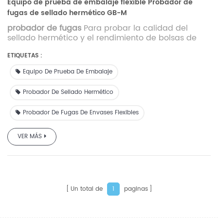
Equipo de prueba de embalaje flexible Probador de
fugas de sellado hermético GB-M
probador de fugas
Para probar la calidad del
sellado hermético y el rendimiento de bolsas de
embalaje, botellas, latas, etc., utilizados en
industrias de alimentos, bebidas, productos
ETIQUETAS :
farmacéuticos, cuidado personal, etc.
Equipo De Prueba De Embalaje
Probador De Sellado Hermético
Probador De Fugas De Envases Flexibles
VER MÁS
Un total de
paginas
1