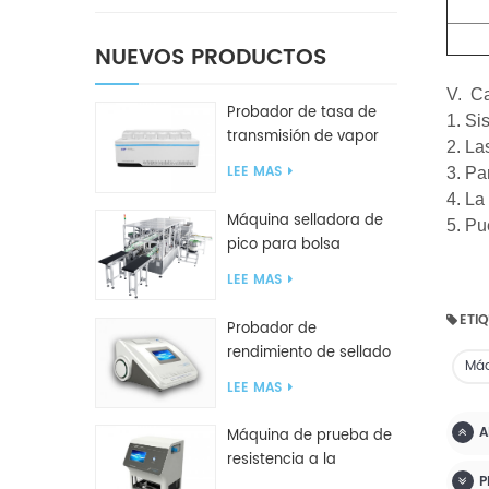
Ti
NUEVOS PRODUCTOS
V.
Ca
Probador de tasa de
1. Si
transmisión de vapor
2. La
de agua W416 2.0
LEE MAS
3. Pa
4. La
Máquina selladora de
5. Pu
pico para bolsa
inclinada GF2600-X
LEE MAS
ETIQ
Probador de
rendimiento de sellado
Máq
inteligente GBPI
LEE MAS
A
Máquina de prueba de
resistencia a la
P
compresión GBN200G