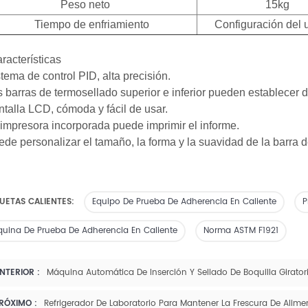
Peso neto
15kg
empo de enfriamiento
Configuración del 
racterísticas
stema de control PID, alta precisión.
s barras de termosellado superior e inferior pueden establecer d
ntalla LCD, cómoda y fácil de usar.
 impresora incorporada puede imprimir el informe.
ede personalizar el tamaño, la forma y la suavidad de la barra d
UETAS CALIENTES:
Equipo De Prueba De Adherencia En Caliente
P
uina De Prueba De Adherencia En Caliente
Norma ASTM F1921
NTERIOR :
Máquina Automática De Inserción Y Sellado De Boquilla Girato
RÓXIMO :
Refrigerador De Laboratorio Para Mantener La Frescura De Alim