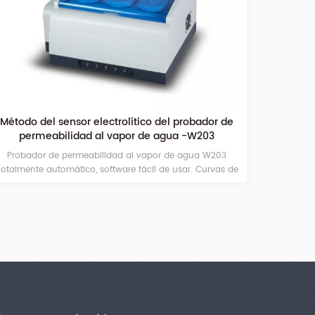
tico del probador de
Analizador de permeabilidad al va
r de agua -W203
Método de aumento de peso
l vapor de agua W203
El analizador de permeabilidad al vapor 
fácil de usar. Curvas de
para probar la tasa de transmisión de 
idad de vapor de agua,
(WVTR) de películas o materiales l
gistro automático y
ontinua.