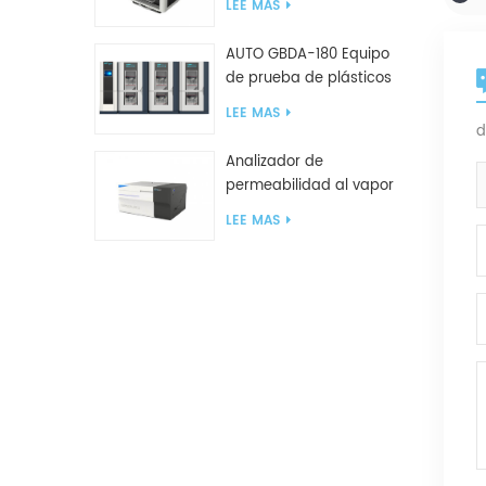
LEE MAS
para bolsas de plástico
AUTO GBDA-180 Equipo
de prueba de plásticos
para degradación de
LEE MAS
compost
d
Analizador de
permeabilidad al vapor
de agua W812 (método
LEE MAS
de copa) Equipo de
prueba WVTR para
embalaje