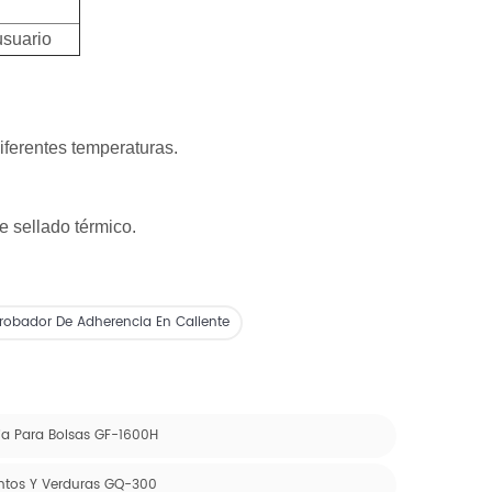
usuario
iferentes temperaturas.
e sellado térmico.
robador De Adherencia En Caliente
ria Para Bolsas GF-1600H
entos Y Verduras GQ-300