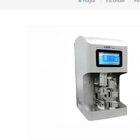
Hogar
Esconder
Pr
/
/