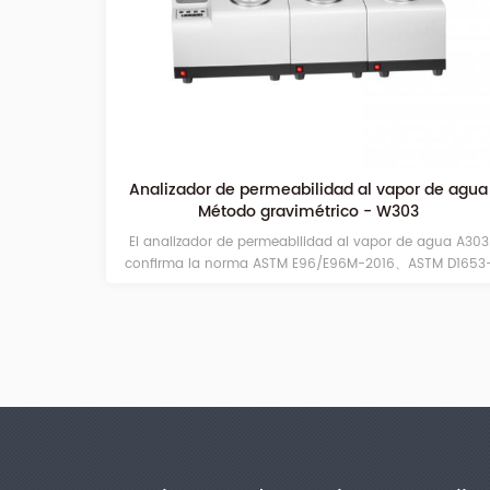
r de permeabilidad al vapor de agua
Analizador de pe
étodo gravimétrico - W303
pelíc
or de permeabilidad al vapor de agua A303
El analizador de permea
 norma ASTM E96/E96M-2016、ASTM D1653-
probar la tasa de t
2013
películas o 