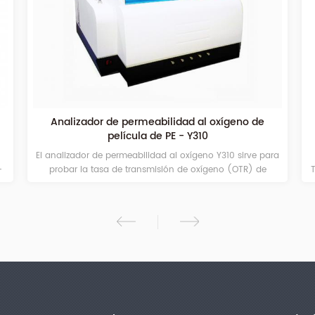
rmeabilidad al oxígeno de
Método del sensor electrolí
ula de PE - Y310
permeabilidad al vapo
bilidad al oxígeno Y310 sirve para
Probador de permeabilidad a
ransmisión de oxígeno (OTR) de
Totalmente automático, software 
materiales laminados. ...
velocidad de transmisión, dens
humedad y temperatura, re
visualización c