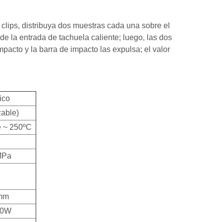
clips, distribuya dos muestras cada una sobre el
 de la entrada de tachuela caliente; luego, las dos
pacto y la barra de impacto las expulsa; el valor
ico
zable)
e ~ 250ºC
MPa
mm
00W