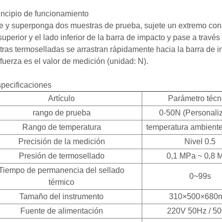
Principio de funcionamiento
e y superponga dos muestras de prueba, sujete un extremo con 
superior y el lado inferior de la barra de impacto y pase a través
ras termoselladas se arrastran rápidamente hacia la barra de im
 fuerza es el valor de medición (unidad: N).
pecificaciones
Artículo
Parámetro técn
rango de prueba
0-50N (Personali
Rango de temperatura
temperatura ambient
Precisión de la medición
Nivel 0.5
Presión de termosellado
0,1 MPa ~ 0,8 
Tiempo de permanencia del sellado
0~99s
térmico
Tamaño del instrumento
310×500×680
Fuente de alimentación
220V 50Hz / 5