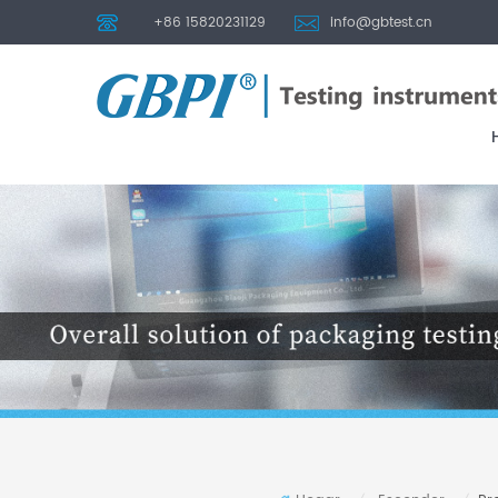
+86 15820231129
info@gbtest.cn