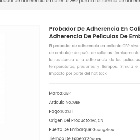
obador de adherencia en caliente GBR para la resistencia de adhere
Probador De Adherencia En Cali
Adherencia De Películas De Em
El probador de adherencia en caliente
GBR sirve
de embalaje después de sellarlas térmicamente 
la resistencia a la adherencia de las películ
temperaturas, presiones y tiempos. Simula e
impacto por parte del hot tack.
Marca:
GBPI
Artículo No.:
GBR
Pago:
100%TT
Origen Del Producto:
GZ, CN
Puerto De Embarque:
Guangzhou
Tiempo De Espera:
30days