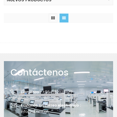
NUEVOS PRODUCTOS
Contáctenos
Llámenos :
+86 15820231129
Envíanos un correo electrónico :
info@gbtest.cn