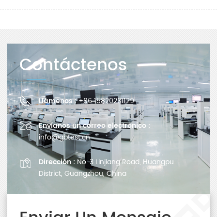
Contáctenos
Llámenos :
+86 15820231129
Envíanos un correo electrónico :
info@gbtest.cn
Dirección :
No. 3 Linjiang Road, Huangpu
District, Guangzhou, China