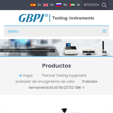
Es
En
Ru
Ar
BÚSQUEDA
MENU
Productos
Hogar
Thermal Testing Equipment
/
/
probador de encogimiento de calor
Probador
/
termorretráctil ASTM D2732 GBK-1