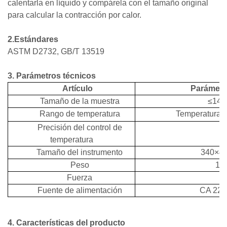
calentarla en líquido y compárela con el tamaño original
para calcular la contracción por calor.
2.Estándares
ASTM D2732, GB/T 13519
3. Parámetros técnicos
Artículo
Parámetr
Tamaño de la muestra
≤14
Rango de
temperatura
Temperatura 
Precisión del control de
±
temperatura
Tamaño del instrumento
340×4
Peso
13,
Fuerza
1
Fuente de alimentación
CA 220
4. Características del producto