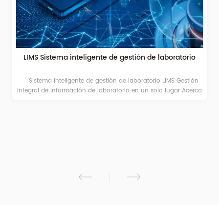
LIMS Sistema inteligente de gestión de laboratorio
Sistema inteligente de gestión de laboratorio LIMS Gestión
integral de información de laboratorio en un solo lugar Acerca
de GBPI y descripción general de LIMS Fundada en 2002, GBPI
suministra instrumentos de prueba de embalaje y soluciones
de laboratorio, con un centro de pruebas CNAS que presta
servicio a laboratorios globales de alimentos, farmacéutica y
materiales. El LIMS desarrollado internamente elimina los
defectos manuales del laboratorio, recopila datos
automáticamente y ofrece trazabilidad completa de
Persona/Máquina/Material/Método/Entorno, con una gestión
de laboratorio integral y fácil de usar. Página de inicio del
sistema LIMS Ecosistema digital de laboratorio todo en uno
LIMS/SDMS/LES/ELN PLM/CRM/Almacén IoT y análisis de datos
Panel de control y aplicación móvil Plataforma modular de
datos unificada, flujo de trabajo automático, trazabilidad