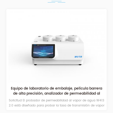
Equipo de laboratorio de embalaje, película barrera
de alta precisión, analizador de permeabilidad al
vapor de agua, tasa de transmisión de vapor de
Solicitud El probador de permeabilidad al vapor de agua W413
humedad
2.0 está diseñado para probar la tasa de transmisión de vapor
de agua (WVTR) de películas o materiales laminados.