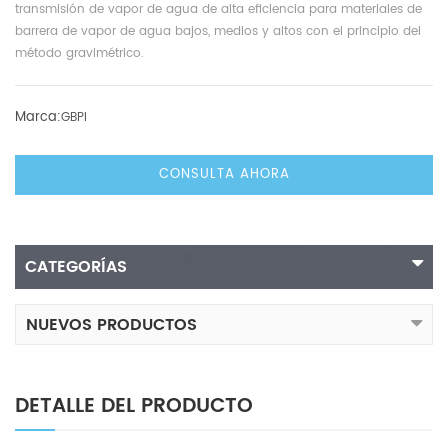
transmisión de vapor de agua de alta eficiencia para materiales de
barrera de vapor de agua bajos, medios y altos con el principio del
método gravimétrico.
Marca:
GBPI
CONSULTA AHORA
CATEGORÍAS
NUEVOS PRODUCTOS
DETALLE DEL PRODUCTO