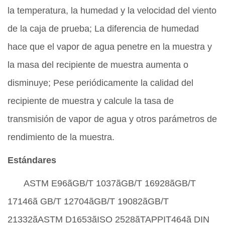
la temperatura, la humedad y la velocidad del viento
de la caja de prueba;
La diferencia de humedad
hace que el vapor de agua penetre en la muestra y
la masa del recipiente de muestra aumenta o
disminuye; Pese periódicamente la calidad del
recipiente de muestra y calcule la tasa de
transmisión de vapor de agua
y otros
parámetros de
rendimiento de la muestra.
Estándares
ASTM E96
ã
GB/T 1037
ã
GB/T 16928
ã
GB/T
17146
ã
GB/T 12704
ã
GB/T 19082
ã
GB/T
21332
ã
ASTM D1653
ã
ISO 2528
ã
TAPPIT464
ã
DIN