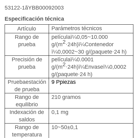
53122-1
ã
YBB00092003
Especificación técnica
Parámetros técnicos
Artículo
Rango de
película
ï¼
0,05~10.000
2
prueba
g/
(
m
·24h
)
ï¼
Contenedor
ï¼
0,0002~30 g/
(
paquete·24 h
)
Precisión de
película
ï¼
0.0
001
2
prueba
g/
(
m
·24h
)
ï¼
Envase
ï¼
0,0002
g/
(
paquete·24 h
)
Prueba
estación
9
P
pieza
s
de prueba
Rango de
210 gramos
equilibrio
Indexación de
0,
1 mg
saldos
Rango de
10
~
50±0,1
temperatura