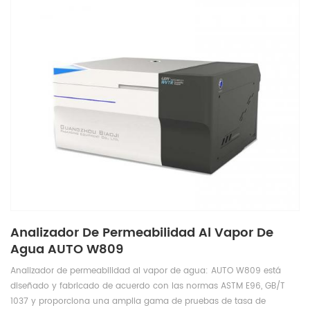
Analizador De Permeabilidad Al Vapor De
Agua AUTO W809
Analizador de permeabilidad al vapor de agua: AUTO W809 está
diseñado y fabricado de acuerdo con las normas ASTM E96, GB/T
1037 y proporciona una amplia gama de pruebas de tasa de