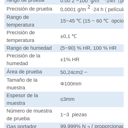
0.00
2
~100
g/m
·24h（pelí
2
Precisión de prueba
0,0001 g/m
·24 h (
película
Rango de
15~45 ℃ (15 ~ 60 ℃
opcion
temperatura
Precisión de
±0,1 ℃
temperatura
Rango de humedad
(5~90) % HR, 100 % HR
Precisión de la
±1% HR
humedad
_
Área de prueba
50,24cm2
Tamaño de la
Φ100mm
muestra
Espesor de la
≤3mm
muestra
Número de muestra
1~3
piezas
de prueba
99,999%
N
(
proporcionado 
Gas portador
2