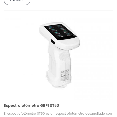
VER MÁS
6.Dos ángulos de observador estándar: 2/10, múltiples
modos de fuente de luz y sistemas de color;
7.El modo USB se usa ampliamente
d
.
8.
Espacio de almacenamiento de gran capacidad, más de
10.000 datos de prueba;
9.Especialmente indicado para control de procesos y
control de calidad de plantas de impresión;
10. El software
para PC tiene una poderosa expansión de funciones.
Espectrofotómetro GBPI ST50
El espectrofotómetro ST50 es un espectrofotómetro desarrollado con