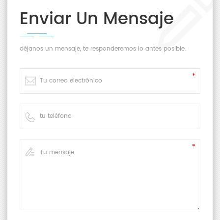
completa, prueba de niebla, proporciona resultados de
Enviar Un Mensaje
prueba más precisos.
5.Fácil de medir y ampliamente aplicable a muestras
Área de medición abierta, pruebas verticales y
horizontales, adecuada para analizar más muestras.
déjanos un mensaje, te responderemos lo antes posible.
6.Software de control de calidad
Proporciona un potente software para medir y analizar la
transmitancia de luz y niebla, que es adecuado para el
monitoreo de calidad y la gestión tabulada de datos de
transmitancia de luz y niebla en diversas industrias. La
gestión de usuarios se digitalizará en el extremo de la PC,
la diferencia de Se comparará la transmitancia de luz y
niebla y se generará el formulario de informe de prueba
para facilitar la personalización y la gestión del cliente.
Aplicación
El medidor de neblina YH1200 se usa ampliamente en el
procesamiento de vidrio, procesamiento de plástico,
procesamiento de películas, procesamiento de pantallas,
industria de embalaje, análisis de productos farmacéuticos
líquidos y otros aspectos.
Especificación
Modelo de
Medidor de neblina GBPI
producto