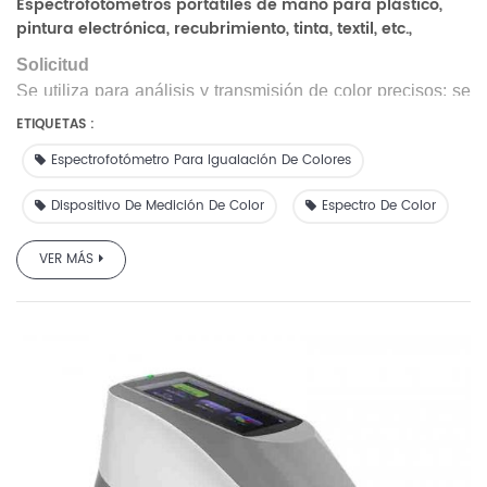
Espectrofotómetros portátiles de mano para plástico,
pintura electrónica, recubrimiento, tinta, textil, etc.,
colorímetro, medidor de diferencia de color, probador
Solicitud
Se utiliza para análisis y transmisión de color precisos; se
utiliza para la medición precisa del color y el control de
ETIQUETAS :
calidad en electrónica plástica, tintas de pintura, impresión
Espectrofotómetro Para Igualación De Colores
de textiles y prendas de vestir, impresión, cerámica, etc.; se
puede utilizar para medir muestras de fluorescencia.
Dispositivo De Medición De Color
Espectro De Color
VER MÁS