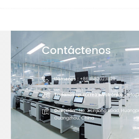
Contáctenos
Llámenos :
+86 15820231129
Envíanos un correo electrónico :
info@
Dirección :
No. 3 Linjiang Road, Huangpu 
Guangzhou, China