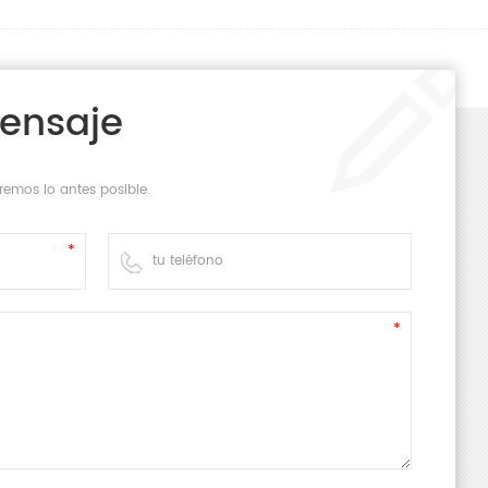
Temperatura ambiente ~300℃
380 V/50 Hz 12 kW
Mensaje
0,6~0,8 MPa
，
600 l/min
3428 x 2525 x 2241 mm
(Largo x Ancho x Alto)
remos lo antes posible.
2400 kilogramos
lado presenta un diseño de dos estaciones, con
mente automatizada de procesos de precalentamiento,
do de tubos y sellado térmico.
PLC y configuración inteligente de parámetros, lo que
 rápidos de parámetros en función de diferentes
bolsa
n
s, simplificando la operación.
 de control de temperatura y componentes neumáticos
MC, Festo y Airtac, lo que garantiza una calidad
o de sellado de calentamiento y enfriamiento final paso