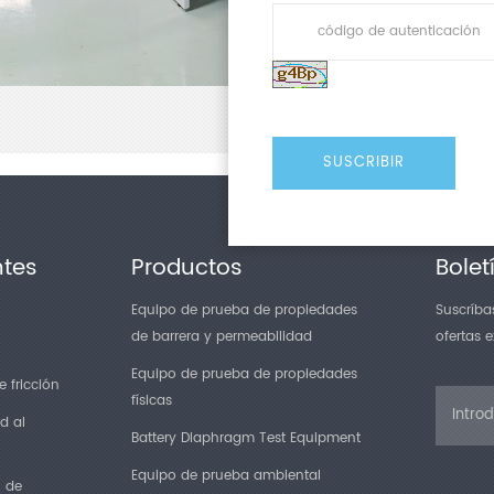
a paso, lo que 
yo
Cuenta con detec
automática y di
yo
El equipo es liv
rendimiento est
yo
Todos los compon
y acero inoxida
de las GMP alim
ntes
Productos
Bolet
Equipo de prueba de propiedades
Suscríbas
de barrera y permeabilidad
ofertas 
Equipo de prueba de propiedades
 fricción
físicas
d al
Battery Diaphragm Test Equipment
Equipo de prueba ambiental
n de