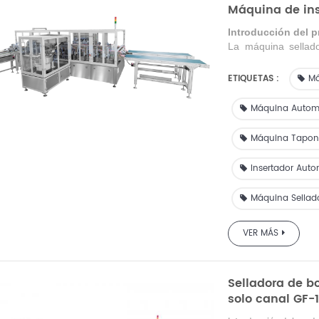
Máquina de ins
Introducción del 
La máquina sellad
totalmente automát
de carcasas y term
ETIQUETAS :
Má
varios diámetros, 
preferido para paq
Máquina Automá
envasado de deterge
plegable
para exter
Máquina Tapona
línea de producción
Insertador Auto
Máquina Sellad
VER MÁS
Selladora de b
solo canal GF-