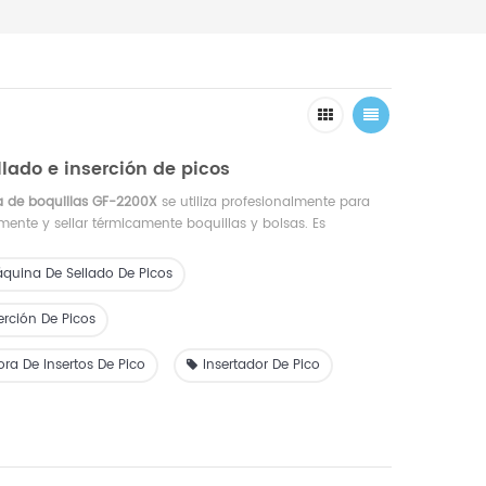
lado e inserción de picos
a de boquillas GF-2200X
se utiliza profesionalmente para
ente y sellar térmicamente boquillas y bolsas. Es
de distintos diámetros, longitudes y tipos. Es el equipo
 para bolsas autoportantes con boquillas de succión, como
quina De Sellado De Picos
líquido para lavar la ropa, productos para el cuidado de la
nalizarse para conectarse con la línea de producción de
rción De Picos
ra De Insertos De Pico
Insertador De Pico