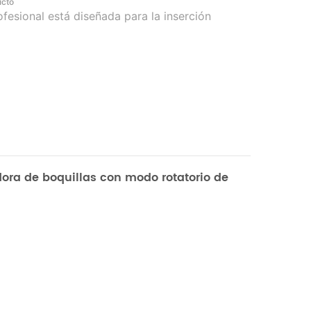
ucto
fesional está diseñada para la inserción
bos y el termosellado de pajitas y bolsas. Es
ajitas de diversos diámetros, longitudes y
la convierte en el equipo automatizado
 el envasado de bolsas como bolsas con
para detergente, bolsas con boquilla para
olsas con boquilla para aceite/grasa y bolsas
s de boca inclinada para exteriores. Puede
ara integrarse con líneas de producción de
ora de boquillas con modo rotatorio de
e dos estaciones totalmente automático
canalón
La
 una máquina especialmente utilizada para el sellado
as y calor de
canalón
arena
bolsa
s. Es adecuado para
 calibres, longitudes y modelos. Es el equipo de
rido para sistemas de caño vertical.
bolsa
s para