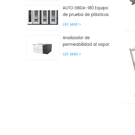
AUTO GBDA-180 Equipo
de prueba de plásticos
para degradación de
LEE MAS
compost
Analizador de
permeabilidad al vapor
de agua W812 (método
LEE MAS
de copa) Equipo de
prueba WVTR para
embalaje