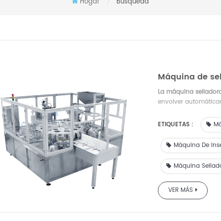
Hogar
Búsqueda
/
Máquina de sel
La máquina sellador
envolver automáticam
adecuado para bolsas 
automático preferido
ETIQUETAS :
Má
productos químicos (
piel), y puede perso
Máquina De Inse
llenado.
Máquina Sellado
VER MÁS