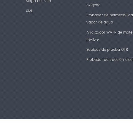
Mapa Del Sitio
oxígeno
XML
Probador de permeabilida
vapor de agua
Analizador WVTR de mater
flexible
Equipos de prueba OTR
Probador de tracción elec