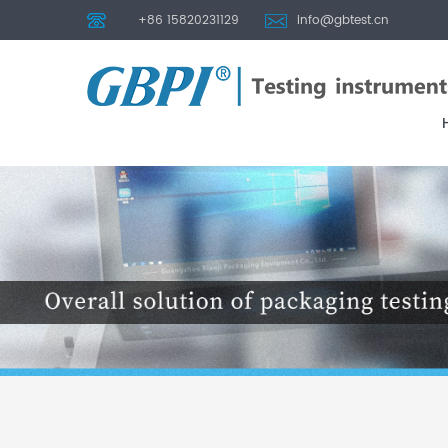
+86 15820231129
info@gbtest.cn