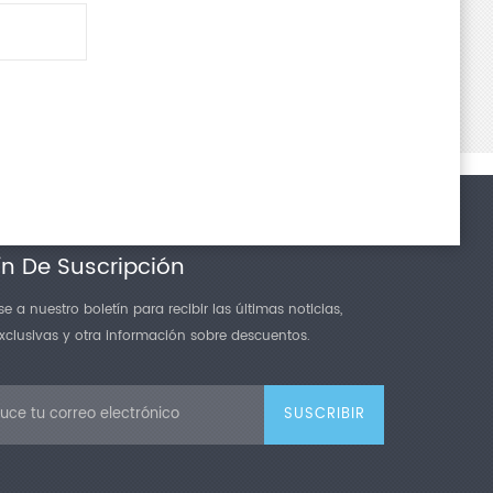
da como resultado un excelente rendimiento de sellado.
ción automática de fallas, alarma automática, parada
agnóstico y visualización automáticos de fallas.
iano, ocupa un área pequeña y cuenta con un
able.
entes principales están hechos de aleación de aluminio
ble, cumpliendo con los requisitos de higiene ambiental
entarias y farmacéuticas.
ín De Suscripción
e a nuestro boletín para recibir las últimas noticias,
exclusivas y otra información sobre descuentos.