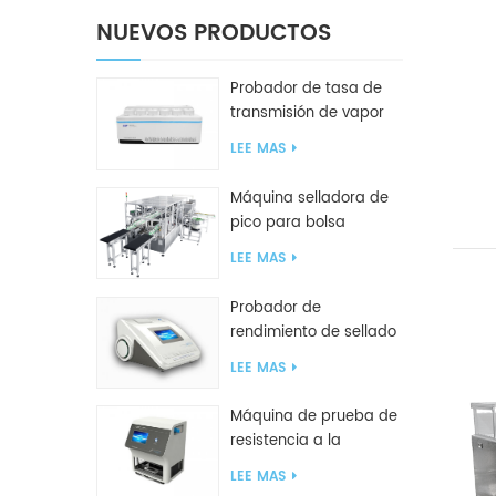
NUEVOS PRODUCTOS
Probador de tasa de
transmisión de vapor
de agua W416 2.0
LEE MAS
Máquina selladora de
pico para bolsa
inclinada GF2600-X
LEE MAS
Probador de
rendimiento de sellado
inteligente GBPI
LEE MAS
Máquina de prueba de
resistencia a la
compresión GBN200G
LEE MAS
para bolsas de plástico