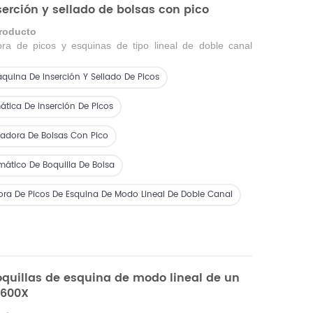
erción y sellado de bolsas con pico
producto
ora de picos y
esquinas
de tipo
lineal de doble canal
ica
se utiliza profesionalmente para el sellado automático
osellados de picos
y
bolsas.
Es adecuado para caños de
quina De Inserción Y Sellado De Picos
longitudes y modelos.
Como
equipo de automatización
uetes de caño de esquina.
g,
se
usa ampliamente en
el
tica De Inserción De Picos
nte para ropa, bebidas, aceite, aceite comestible, agua
iores, etc.
Se puede personalizar para conectarlo a la
dora De Bolsas Con Pico
 de llenado.
mático De Boquilla De Bolsa
ora De Picos De Esquina De Modo Lineal De Doble Canal
oquillas de esquina de modo lineal de un
1600X