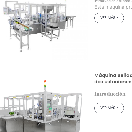
Introducción del prod
Esta máquina pro
automática de tu
VER MÁS
compatible con p
modelos, lo que 
predilecto para
boquilla lateral 
bebidas/jugos, b
de agua plegable
personalizarse p
llenado.
Máquina sellad
dos estaciones
Introducción
El plato giratorio d
VER MÁS
máquina selladora es
automático de mang
canalón
De diversos
automatización prefe