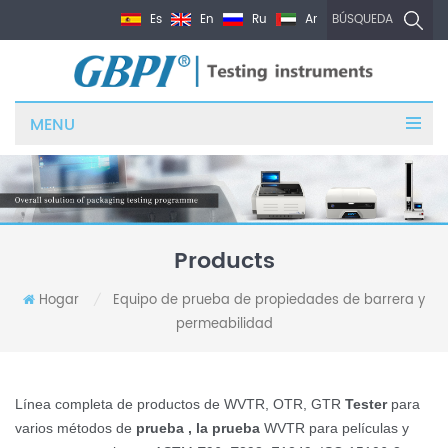
Es
En
Ru
Ar
BÚSQUEDA
MENU
Products
Hogar
Equipo de prueba de propiedades de barrera y
/
permeabilidad
Línea completa de productos de WVTR, OTR, GTR
Tester
para
varios métodos de
prueba , la
prueba
WVTR
para películas y