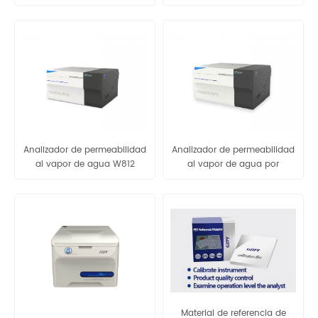
W809
método infrarrojo W401L
Analizador de permeabilidad
Analizador de permeabilidad
al vapor de agua W812
al vapor de agua por
(método de copa) Equipo
método gravimétrico-AUTO
de prueba WVTR para
W812
embalaje
Material de referencia de