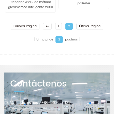
Probador WVTR de método
poliéster
gravimétrico inteligente W301
2.0
Primera Página
1
2
Última Página
Un total de
paginas
2
Contáctenos
Llámenos :
+86 15820231129