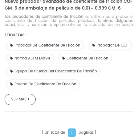
Nuevo probador avanzado de coeficiente de fricción COF
GM-6 de embalaje de película de 0,01 ~ 0.999 GM-6
Los probadores de coeficiente de fricción
se utilizan para probar el
coeficiente de fricción de películas plásticas, láminas delgadas,
papel, etc., y se usan ampliamente en la industria del embalaje,
empresas productoras de películas y agencias de inspección de
materiales de embalaje.
ETIQUETAS :
Probador De Coeficiente De Fricción
Probador De COF
Norma ASTM D1894
Coeficiente De Fricción
Equipo De Prueba Del Coeficiente De Fricción
Prueba De Coeficiente De Fricción
VER MÁS
Un total de
paginas
1