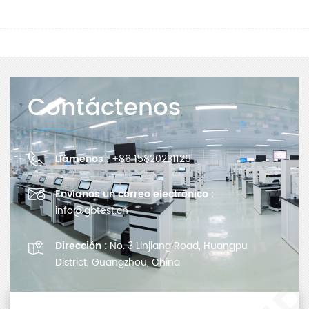
Contáctenos
Llámenos :
+86 15820231129
Envíanos un correo electrónico :
info@gbtest.cn
Dirección :
No. 3 Linjiang Road, Huangpu
District, Guangzhou, China