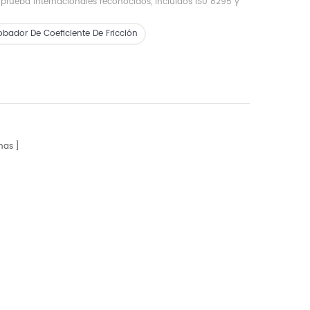
 prueba internacionales reconocidos, incluidos IS0 8295 y
obador De Coeficiente De Fricción
nas