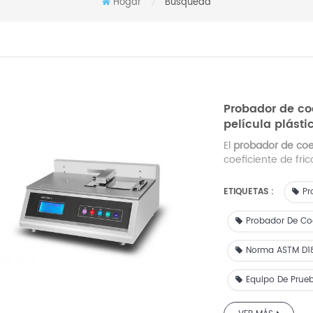
Hogar
Búsqueda
/
Probador de co
película plást
El
probador de coef
coeficiente de fric
etc., y se usa amp
productoras de pe
ETIQUETAS :
Pr
embalaje.
Probador De Coe
Norma ASTM D1
Equipo De Prueb