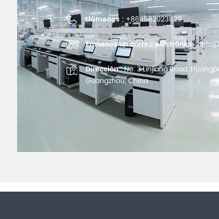
Llámenos :
+86 15820231129
Envíanos un correo electrónico :
info@
Dirección :
No. 3 Linjiang Road, Huangpu 
Guangzhou, China