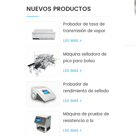
NUEVOS PRODUCTOS
Probador de tasa de
transmisión de vapor
de agua W416 2.0
LEE MAS
Máquina selladora de
pico para bolsa
inclinada GF2600-X
LEE MAS
Probador de
rendimiento de sellado
inteligente GBPI
LEE MAS
Máquina de prueba de
resistencia a la
compresión GBN200G
LEE MAS
para bolsas de plástico