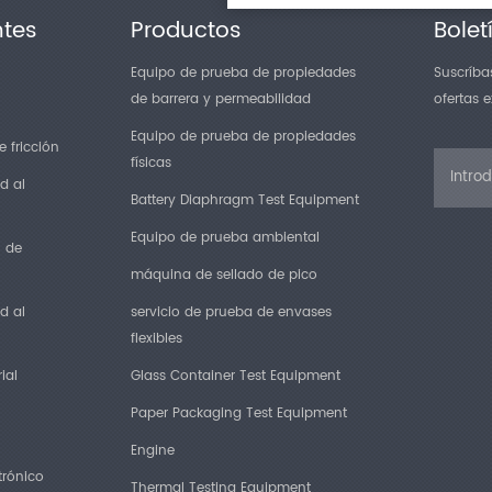
ntes
Productos
Bolet
Equipo de prueba de propiedades
Suscríbas
de barrera y permeabilidad
ofertas 
Equipo de prueba de propiedades
 fricción
físicas
d al
Battery Diaphragm Test Equipment
Equipo de prueba ambiental
n de
máquina de sellado de pico
d al
servicio de prueba de envases
flexibles
ial
Glass Container Test Equipment
Paper Packaging Test Equipment
Engine
trónico
Thermal Testing Equipment