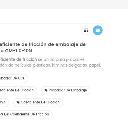
eficiente de fricción de embalaje de
ica GM-1 0-10N
iciente de fricción
se utiliza para probar el
ción de películas plásticas, láminas delgadas, papel,
liamente en la industria del embalaje, empresas
lículas y agencias de inspección de materiales de
obador De COF
ficiente De Fricción
Probador De Embalaje
894
Coeficiente De Fricción
a Del Coeficiente De Fricción