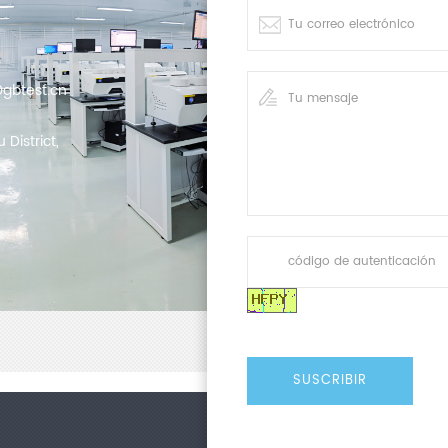
gbtest.cn
District,