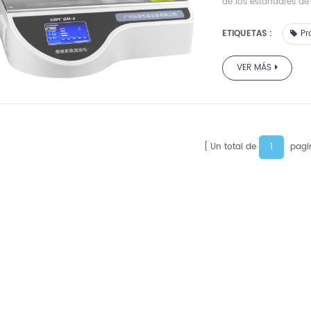
de los estándares de
ASTM 1894-78.
ETIQUETAS :
Pr
VER MÁS
1
Un total de
pagi