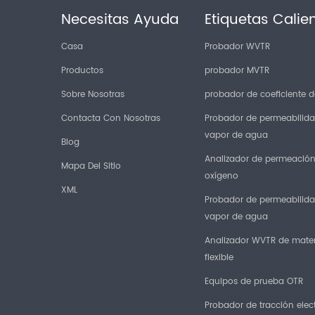
Necesitas Ayuda
Etiquetas Calie
Casa
Probador WVTR
Productos
probador MVTR
Sobre Nosotras
probador de coeficiente de
Contacta Con Nosotras
Probador de permeabilida
vapor de agua
Blog
Analizador de permeació
Mapa Del Sitio
oxígeno
XML
Probador de permeabilida
vapor de agua
Analizador WVTR de mater
flexible
Equipos de prueba OTR
Probador de tracción elec