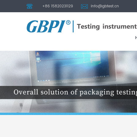
+86 15820231129
info@gbtest.cn