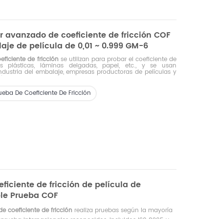
 avanzado de coeficiente de fricción COF
je de película de 0,01 ~ 0.999 GM-6
ficiente de fricción
se utilizan para probar el coeficiente de
as plásticas, láminas delgadas, papel, etc., y se usan
dustria del embalaje, empresas productoras de películas y
ón de materiales de embalaje.
ueba De Coeficiente De Fricción
ficiente de fricción de película de
ble Prueba COF
e coeficiente de fricción
realiza pruebas según la mayoría