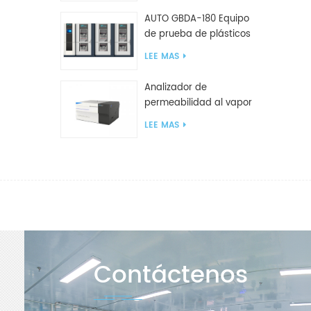
AUTO GBDA-180 Equipo
de prueba de plásticos
para degradación de
LEE MAS
compost
Analizador de
permeabilidad al vapor
de agua W812 (método
LEE MAS
de copa) Equipo de
prueba WVTR para
embalaje
Contáctenos