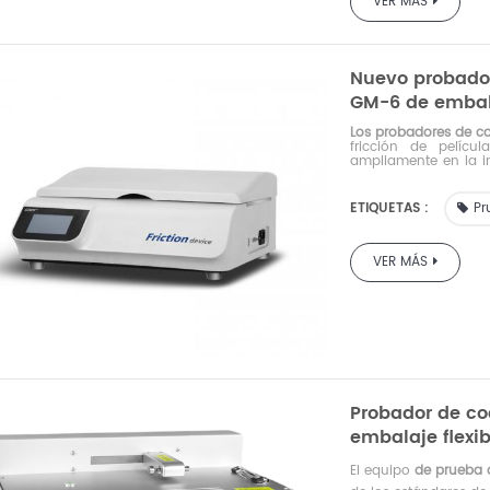
VER MÁS
Nuevo probador
GM-6 de embala
Los probadores de coe
fricción de películ
ampliamente en la in
agencias de inspecci
ETIQUETAS :
Pr
VER MÁS
Probador de coe
embalaje flexi
El equipo
de prueba d