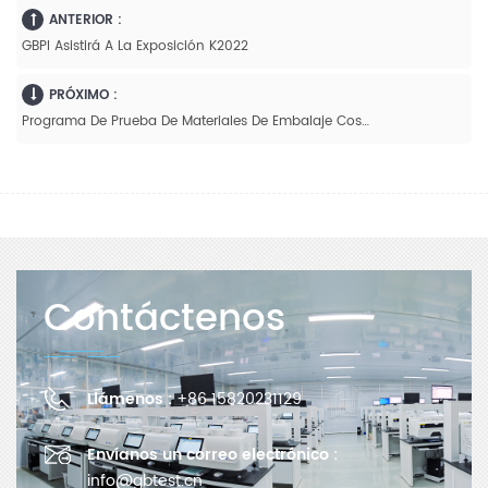
ANTERIOR :
GBPI Asistirá A La Exposición K2022
PRÓXIMO :
Programa De Prueba De Materiales De Embalaje Cosmético
Contáctenos
Llámenos :
+86 15820231129
Envíanos un correo electrónico :
info@gbtest.cn