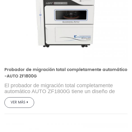
Probador de migración total completamente automático
-AUTO ZF1800G
El probador de migración total completamente
automático AUTO ZF1800G tiene un diseño de
sistema integrado de evaporación en baño de agua,
VER MÁS
calentamiento, secado, enfriamiento y pesaje a
temperatura constante. El proceso de prueba está
completamente automatizado sin operación manual.
Es adecuado para probar la migración general
(materia no volátil, residuos de evaporación) y otros