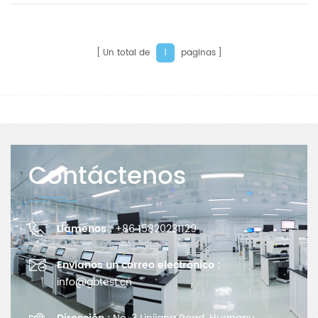
Un total de
paginas
1
Contáctenos
Llámenos :
+86 15820231129
Envíanos un correo electrónico :
info@gbtest.cn