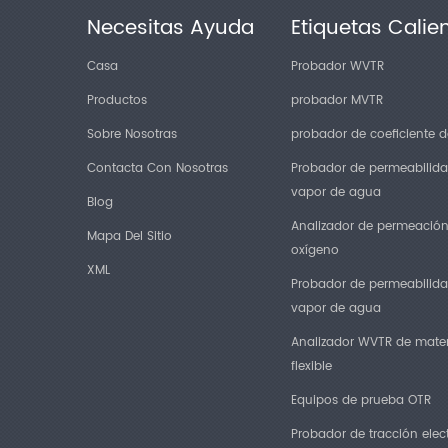
Necesitas Ayuda
Etiquetas Calie
Casa
Probador WVTR
Productos
probador MVTR
Sobre Nosotras
probador de coeficiente de
Contacta Con Nosotras
Probador de permeabilida
vapor de agua
Blog
Analizador de permeació
Mapa Del Sitio
oxígeno
XML
Probador de permeabilida
vapor de agua
Analizador WVTR de mater
flexible
Equipos de prueba OTR
Probador de tracción elec