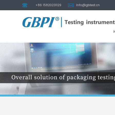
+86 15820231129
info@gbtest.cn