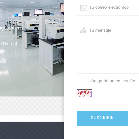
gbtest.cn
District,