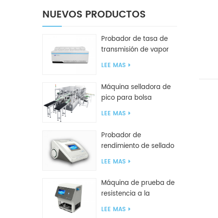
NUEVOS PRODUCTOS
Probador de tasa de
transmisión de vapor
de agua W416 2.0
LEE MAS
Máquina selladora de
pico para bolsa
inclinada GF2600-X
LEE MAS
Probador de
rendimiento de sellado
inteligente GBPI
LEE MAS
Máquina de prueba de
resistencia a la
compresión GBN200G
LEE MAS
para bolsas de plástico