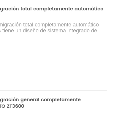
igración total completamente automático
migración total completamente automático
iene un diseño de sistema integrado de
baño de agua, calentamiento, secado,
pesaje a temperatura constante. El proceso
 completamente automatizado sin operación
uado para probar la migración general
til, residuos de evaporación) y otros
s campos del agua purificada, materiales de
éutico, embalaje de alimentos, papel para
rillos y reactivos químicos. También se puede
enido de agua, pérdida por secado y otros
estras sólidas, y a la prueba del contenido
 disueltos en pruebas de calidad del agua.
igración general completamente
TO ZF3600