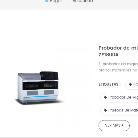
Hogar
Búsqueda
/
Probador de mi
ZF1800A
El probador de migr
probar materiales no
específica.
ETIQUETAS :
Pr
Probador De Mi
Pruebas De Mater
VER MÁS