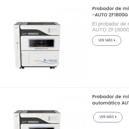
Probador de m
-AUTO ZF1800G
El probador de 
AUTO ZF1800G t
evaporación en 
VER MÁS
enfriamiento y 
de prueba está
manual. Es adec
(materia no volá
elementos en lo
embalaje farmac
puntas de cigar
aplicar al cont
elementos de mu
total de sólidos
Probador de m
automático AU
VER MÁS