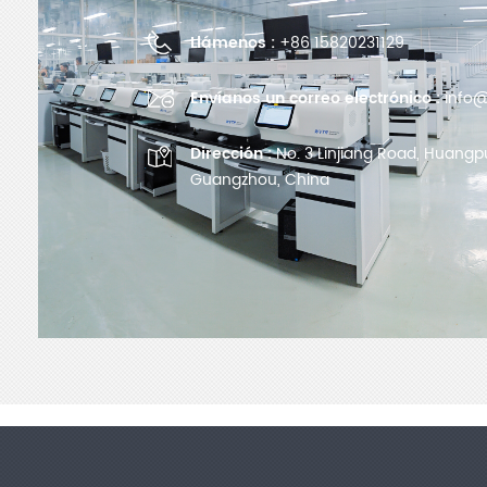
Llámenos :
+86 15820231129
Envíanos un correo electrónico :
info@
Dirección :
No. 3 Linjiang Road, Huangpu 
Guangzhou, China