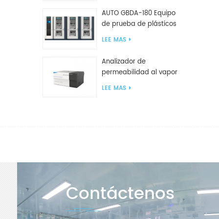
AUTO GBDA-180 Equipo
de prueba de plásticos
para degradación de
LEE MAS
compost
Analizador de
permeabilidad al vapor
de agua W812 (método
LEE MAS
de copa) Equipo de
prueba WVTR para
embalaje
Contáctenos