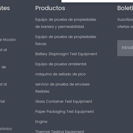
ntes
Productos
Bolet
Equipo de prueba de propiedades
Suscríbas
de barrera y permeabilidad
ofertas 
Equipo de prueba de propiedades
 fricción
físicas
d al
Battery Diaphragm Test Equipment
Equipo de prueba ambiental
n de
máquina de sellado de pico
d al
servicio de prueba de envases
flexibles
ial
Glass Container Test Equipment
Paper Packaging Test Equipment
Engine
trónico
Thermal Testing Equipment