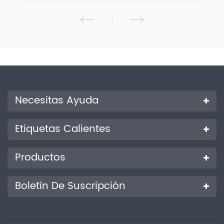
ultravioleta; 3.Aperturas conmutables: Φ2/4/8 mm, se adaptan
a más muestras; 4. Mida con precisión el espectro de
reflectancia, la densidad CMYK y el valor de laboratorio de la
muestra; 5. Hardware electrónico de alta configuración:
pantalla TFT de color verdadero de 3,5 pulgadas, pantalla táctil
capacitiva, rejilla cóncava, sensor de imagen CMOS de doble
matriz de 256 píxeles, etc.ï¼ 6.Dos ángulos de observador
estándar: 2/10, múltiples modos de fuente de luz y sistemas de
color; 7.El modo USB se usa ampliamented. 8.Espacio de
Necesitas Ayuda
almacenamiento de gran capacidad, más de 10.000 datos de
prueba; 9.Especialmente indicado para control de procesos y
control de calidad de plantas de impresión;10. El software para
Etiquetas Calientes
PC tiene una poderosa expansión de funciones.
Productos
Boletín De Suscripción