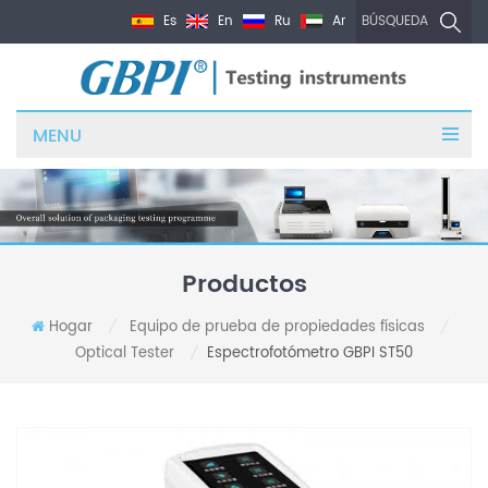
Es
En
Ru
Ar
BÚSQUEDA
MENU
Productos
Hogar
Equipo de prueba de propiedades físicas
/
/
Optical Tester
Espectrofotómetro GBPI ST50
/