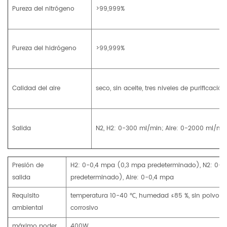
Pureza del nitrógeno
>99,999%
Pureza del hidrógeno
>99,999%
Calidad del aire
seco, sin aceite, tres niveles de purificación
Salida
N2, H2: 0-300 ml/min; Aire: 0-2000 ml/mi
Presión de
H2: 0-0,4 mpa (0,3 mpa predeterminado), N2: 0-
salida
predeterminado), Aire: 0-0,4 mpa
Requisito
temperatura 10-40 ℃, humedad ≤85 %, sin polvo de
ambiental
corrosivo
máximo poder
400W