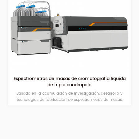
Espectrómetros de masas de cromatografía líquida
de triple cuadrupolo
Basado en la acumulación de investigación, desarrollo y
tecnologías de fabricación de espectrómetros de masas,
Guangzhou Biaoji Packaging Equipment Co., Ltd. ha estado
abordando problemas clave durante seis años, a través de
minuciosos esfuerzos, ingenio y actualizaciones e iteraciones
continuas. lanzó solemnemente el GBLC-TQ 1000 de triple
cuadrupolo de segunda generación. El producto integra una
serie de tecnologías patentadas centrales, como alta eficiencia