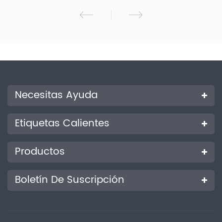
fuente de iones antiincrustantes, tecnología de guía de iones
de múltiples etapas, analizador de masas de alta precisión,
celda de colisión de aceleración lineal y fuente de
alimentación de radiofrecuencia de alto voltaje. En
comparación con ese producto de primera generación, la
invención tiene las ventajas de una alta eficiencia de
transmisión, mejor sensibilidad, una velocidad de escaneo más
rápida, estabilidad de la apuesta y mejora general del
rendimiento, y es adecuada para la detección de muestras y la
Necesitas Ayuda
investigación científica en diversos campos tales como como
seguridad pública, alimentación, clínica, medicina, protección
del medio ambiente y similares. GBLC-TQ 1000 será el asistente
Etiquetas Calientes
indispensable de su laboratorio, lo ayudará a enfrentar
fácilmente cualquier desafío y lograr logros inimaginables.
Productos
Boletín De Suscripción