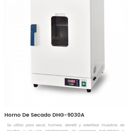
Horno De Secado DHG-9030A
Se utiliza para secar, hornear, derretir y esterilizar muestras de