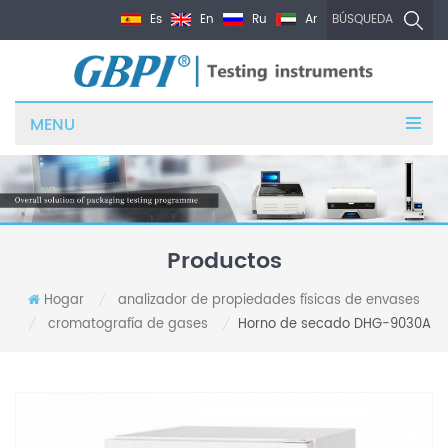
Es
En
Ru
Ar
BÚSQUEDA
MENU
Productos
Hogar
analizador de propiedades físicas de envases
/
cromatografía de gases
Horno de secado DHG-9030A
/
/