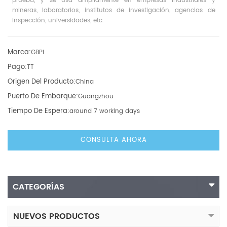
prueba, y se usa ampliamente en empresas industriales y
mineras, laboratorios, institutos de investigación, agencias de
inspección, universidades, etc.
Marca:
GBPI
Pago:
TT
Origen Del Producto:
China
Puerto De Embarque:
Guangzhou
Tiempo De Espera:
around 7 working days
CONSULTA AHORA
CATEGORÍAS
NUEVOS PRODUCTOS