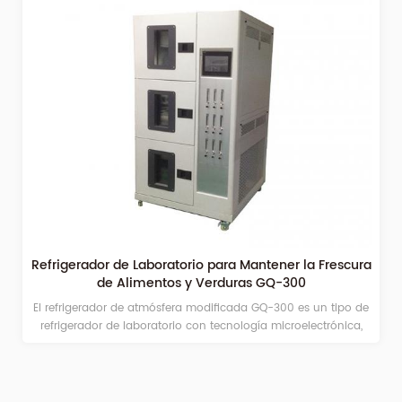
Refrigerador de Laboratorio para Mantener la Frescura
de Alimentos y Verduras GQ-300
El refrigerador de atmósfera modificada GQ-300 es un tipo de
refrigerador de laboratorio con tecnología microelectrónica,
sirve para realizar experimentos de conservación de frutas,
verduras, flores y plantas en condiciones de atmósfera
modificada, y las mantiene frescas controlando la
concentración de O2, N2, CO2 y C2H4. y la temperatura y