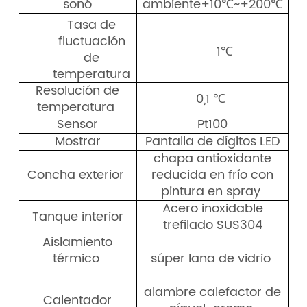
sonó
ambiente+10℃~+200℃
Tasa de
fluctuación
1℃
de
temperatura
Resolución
de
0,1 ℃
temperatura
Sensor
Pt100
Mostrar
Pantalla de dígitos LED
chapa antioxidante
Concha exterior
reducida en frío con
pintura en spray
Acero inoxidable
Tanque interior
trefilado SUS304
Aislamiento
térmico
súper lana de vidrio
alambre calefactor de
Calentador