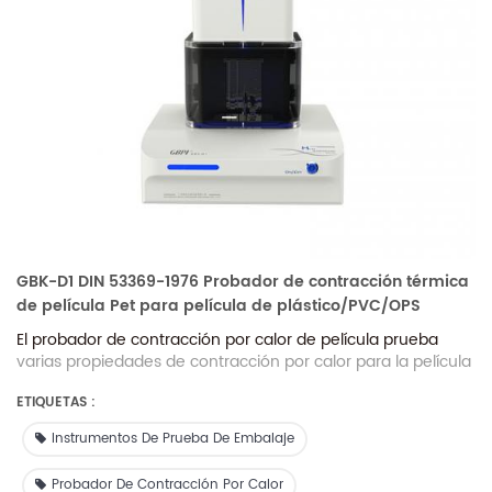
GBK-D1 DIN 53369-1976 Probador de contracción térmica
de película Pet para película de plástico/PVC/OPS
El probador de contracción por calor de película prueba
varias propiedades de contracción por calor para la película
de acuerdo con el principio de calentamiento de aire (baño
ETIQUETAS :
de aire). Adecuado para películas termocontraíbles
producidas con polietileno, copolímeros de etileno y sus
Instrumentos De Prueba De Embalaje
mezclas, como etiquetas de bebidas, envases
embotellados, envases retráctiles para salchichas. película
Probador De Contracción Por Calor