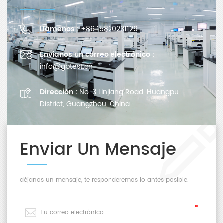
Llámenos :
+86 15820231129
Envíanos un correo electrónico :
info@gbtest.cn
Dirección :
No. 3 Linjiang Road, Huangpu
District, Guangzhou, China
Enviar Un Mensaje
déjanos un mensaje, te responderemos lo antes posible.