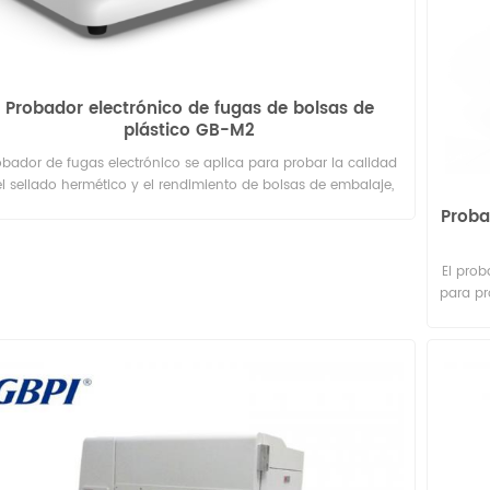
Probador electrónico de fugas de bolsas de
plástico GB-M2
obador de fugas electrónico se aplica para probar la calidad
l sellado hermético y el rendimiento de bolsas de embalaje,
ellas, latas, etc., utilizados en industrias de alimentos, bebidas,
Proba
productos farmacéuticos, cuidado personal, etc.
El pro
para pro
de var
deform
la pr
calida
embala