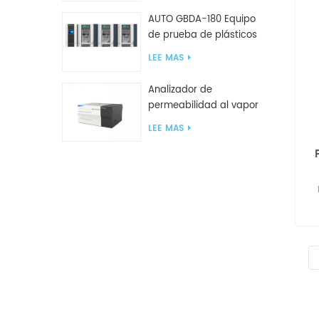
AUTO GBDA-180 Equipo
de prueba de plásticos
para degradación de
LEE MAS
compost
Analizador de
permeabilidad al vapor
de agua W812 (método
LEE MAS
de copa) Equipo de
prueba WVTR para
embalaje
rev