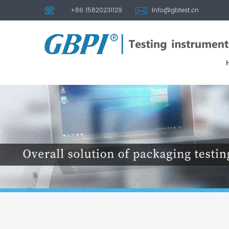
+86 15820231129
info@gbtest.cn