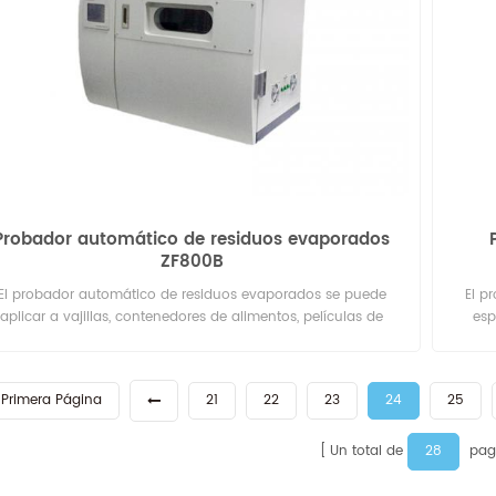
Probador automático de residuos evaporados
ZF800B
El probador automático de residuos evaporados se puede
El p
aplicar a vajillas, contenedores de alimentos, películas de
esp
embalaje, bolsas, almohadillas de goma para sellar tapas,
d
estimientos pintados para paredes interiores de latas o latas,
contenedores de fibra vegetal, etc.
Primera Página
21
22
23
24
25
28
Un total de
pag