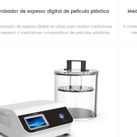
robador de espesor digital de película plástica
Med
probador de espesor Didital se utiliza para realizar mediciones
El medi
 espesor o mediciones comparativas de películas plásticas,
med
láminas delgadas, papel, etc.
me
resulta
c