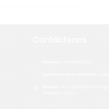
Contáctenos
Llámenos :
+86 15820231129
Envíanos un correo electrónico :
info@
Dirección :
No. 3 Linjiang Road, Huangpu 
Guangzhou, China