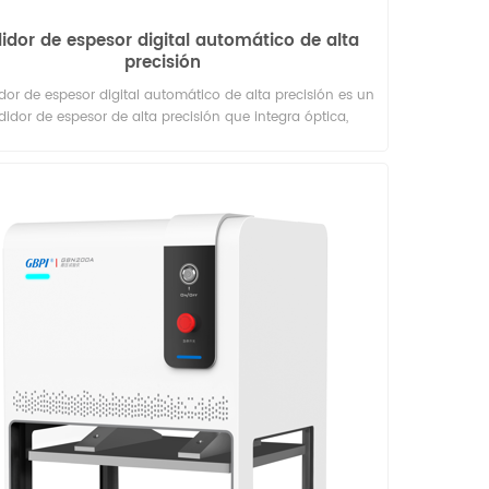
idor de espesor digital automático de alta
precisión
dor de espesor digital automático de alta precisión es un
idor de espesor de alta precisión que integra óptica,
cánica, electrónica y algoritmo. Fácil de operar. Los
dos de las pruebas se muestran digitalmente. Y se puede
onectar a la computadora para control automático.