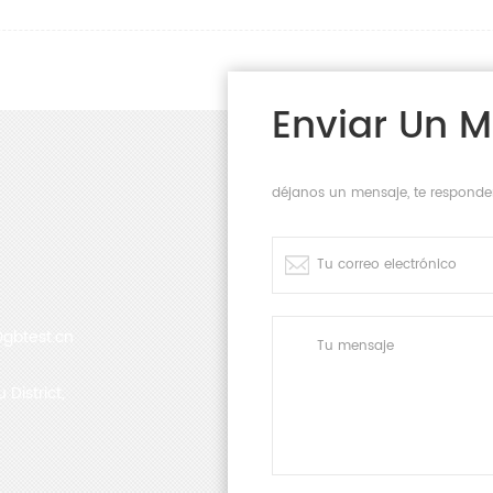
Enviar Un 
déjanos un mensaje, te responde
gbtest.cn
District,