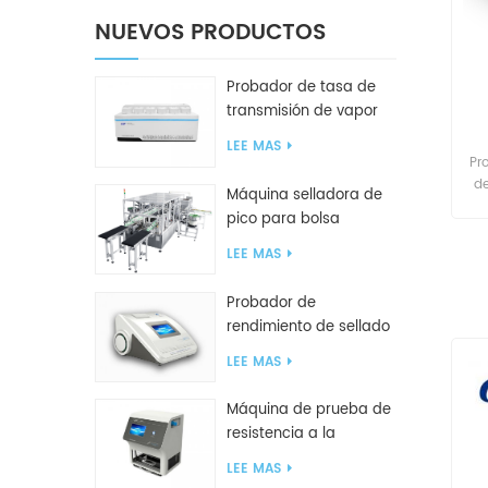
NUEVOS PRODUCTOS
Probador de tasa de
transmisión de vapor
de agua W416 2.0
LEE MAS
Pr
de
Máquina selladora de
bot
pico para bolsa
inclinada GF2600-X
LEE MAS
Probador de
rendimiento de sellado
inteligente GBPI
LEE MAS
Máquina de prueba de
resistencia a la
compresión GBN200G
LEE MAS
para bolsas de plástico