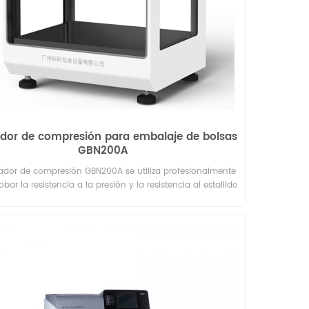
dor de compresión para embalaje de bolsas
GBN200A
bador de compresión GBN200A se utiliza profesionalmente
bar la resistencia a la presión y la resistencia al estallido
ias bolsas de embalaje. Puede fijar la presión y medir la
ación; establezca la deformación y mida la resistencia a
esión. Es un equipo de prueba ideal para inspección de
d, inspección de medicamentos, investigación científica,
je, películas, alimentos, medicinas, productos químicos
diarios y otras industrias.