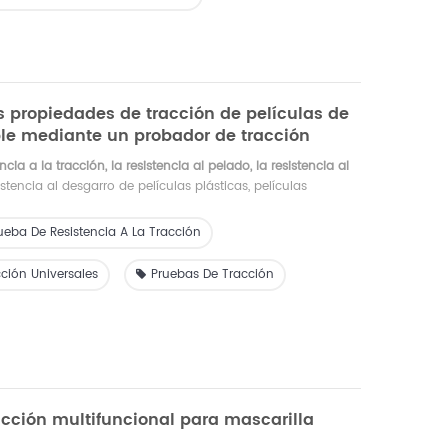
s propiedades de tracción de películas de
ble mediante un probador de tracción
encia a la tracción, la resistencia al pelado, la resistencia al
istencia al desgarro de películas plásticas, películas
materiales de embalaje blandos, láminas de caucho, papel,
ros materiales de embalaje, ampliamente utilizados en
ueba De Resistencia A La Tracción
nas y embalajes. , productos farmacéuticos, alimentos,
, instituto de investigación, universidad, etc.
ción Universales
Pruebas De Tracción
acción multifuncional para mascarilla