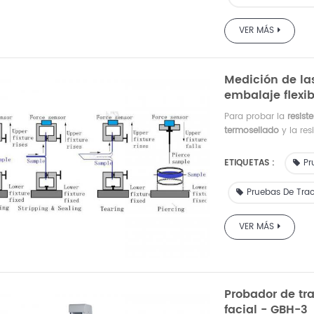
VER MÁS
Medición de la
embalaje flexi
Para probar la
resist
termosellado
y la res
compuestas, cintas, 
telas no tejidas y ot
ETIQUETAS :
Pr
industrias de membra
agencia de inspección
Pruebas De Trac
VER MÁS
Probador de tr
facial - GBH-3