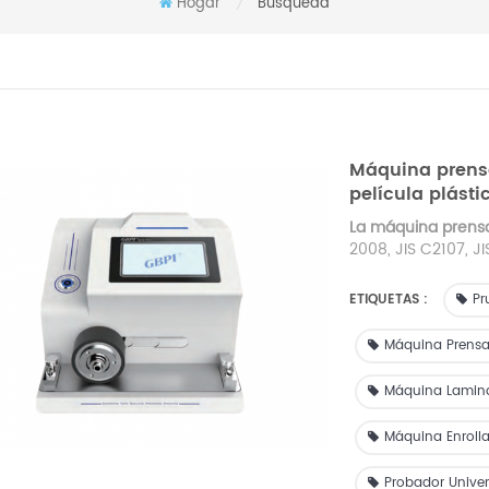
Hogar
Búsqueda
/
Máquina prensa
película plásti
La máquina prensa
2008, JIS C2107, J
aplica para probar
por huecograbado,
ETIQUETAS :
Pr
decorativas de cel
películas compuest
Máquina Prensa
recubrimiento de 
relacionados para 
Máquina Lamina
estatal.
Máquina Enroll
Probador Univer