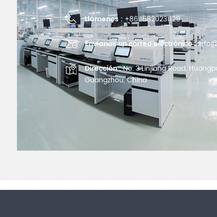
Llámenos :
+86 15820231129
Envíanos un correo electrónico :
info@
Dirección :
No. 3 Linjiang Road, Huangpu 
Guangzhou, China