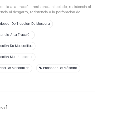
encia a la tracción, resistencia al pelado, resistencia al
encia al desgarro, resistencia a la perforación de
 películas compuestas, cintas, material de embalaje
aucho, papel, telas no tejidas y otros materiales de
obador De Tracción De Máscara
tencia A La Tracción
cción De Mascarillas
cción Multifuncional
eba De Mascarillas
Probador De Máscara
nas