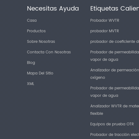
Necesitas Ayuda
Etiquetas Calie
Casa
Probador WVTR
Productos
probador MVTR
Sobre Nosotras
probador de coeficiente de
Contacta Con Nosotras
Probador de permeabilida
vapor de agua
Blog
Analizador de permeació
Mapa Del Sitio
oxígeno
XML
Probador de permeabilida
vapor de agua
Analizador WVTR de mater
flexible
Equipos de prueba OTR
Probador de tracción elec