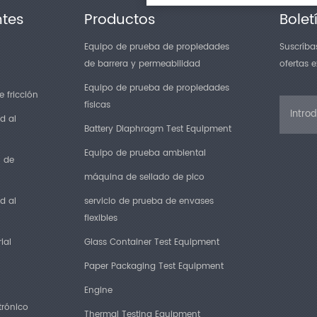
ntes
Productos
Bolet
Equipo de prueba de propiedades
Suscríbas
de barrera y permeabilidad
ofertas 
Equipo de prueba de propiedades
 fricción
físicas
d al
Battery Diaphragm Test Equipment
Equipo de prueba ambiental
n de
máquina de sellado de pico
d al
servicio de prueba de envases
flexibles
ial
Glass Container Test Equipment
Paper Packaging Test Equipment
Engine
trónico
Thermal Testing Equipment