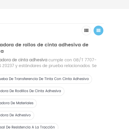
dora de rollos de cinta adhesiva de
ca
dora de cinta adhesiva
cumple con GB/T 7707-
IS Z0237 y estándares de prueba relacionados. Se
 la combinación de solidez del proceso de impresión
 producción de películas plásticas e impresiones
ueba De Transferencia De Tinta Con Cinta Adhesiva
ofán (incluidos los productos de impresión de
as). También se utiliza para recubrimiento al vacío,
dora De Rodillos De Cinta Adhesiva
superficies, compuestos y otros procesos
formar la capa superficial adherida a la prueba
dora De Materiales
adora De Adhesivo
sal De Resistencia A La Tracción