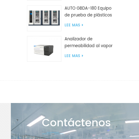
AUTO GBDA-180 Equipo
de prueba de plásticos
para degradación de
LEE MAS
compost
Analizador de
permeabilidad al vapor
de agua W812 (método
LEE MAS
de copa) Equipo de
prueba WVTR para
embalaje
Contáctenos