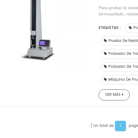
Para probar la resist
termosellado, resist
películas plásticas,
blando, láminas de c
ETIQUETAS :
Pr
embalaje.
Prueba De Resis
Probador De Tra
Probador De Tra
Máquina De Pru
VER MÁS
1
Un total de
pagi