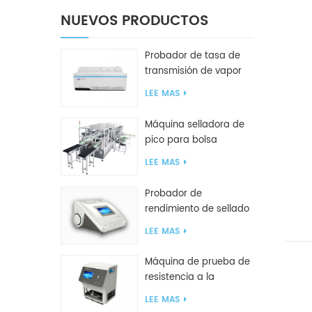
NUEVOS PRODUCTOS
Probador de tasa de
transmisión de vapor
de agua W416 2.0
LEE MAS
Máquina selladora de
pico para bolsa
inclinada GF2600-X
LEE MAS
Probador de
rendimiento de sellado
inteligente GBPI
LEE MAS
Máquina de prueba de
resistencia a la
compresión GBN200G
LEE MAS
para bolsas de plástico