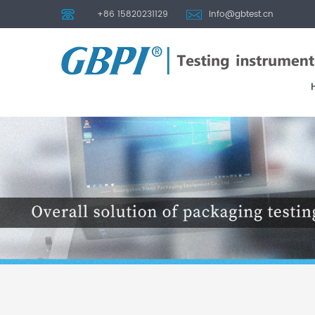
+86 15820231129
info@gbtest.cn