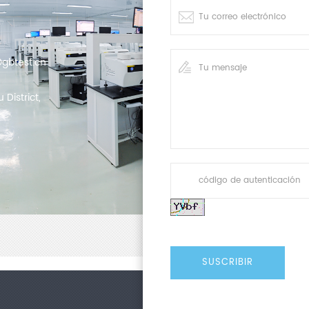
gbtest.cn
District,