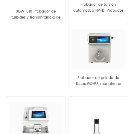
Probador de torsión
automático HP-D1 Probador
SGW-810 Probador de
de torsión de tapa no
turbidez y transmitancia de
destructivo
luz Haze ASTM D1003
Probador de pelado de
discos GX-B3, máquina de
prueba de pelado de discos
y película plástica, con
certificado CE ISO