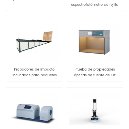
espectrofotómetro de rejilla
GBPI
Probadores de impacto
Prueba de propiedades
inclinados para paquetes
ópticas de fuente de luz
Prueba de resistencia al
estándar P60
impacto de embalaje
Paquete de prueba de
embalaje ISTA 6