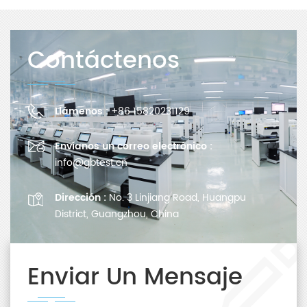
Contáctenos
Llámenos :
+86 15820231129
Envíanos un correo electrónico :
info@gbtest.cn
Dirección :
No. 3 Linjiang Road, Huangpu
District, Guangzhou, China
Enviar Un Mensaje