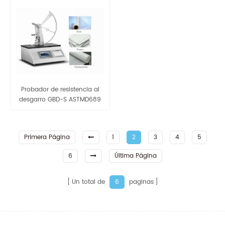
Probador de resistencia al
desgarro GBD-S ASTMD689
Elmendorf para tela y papel
Primera Página
1
2
3
4
5
6
Última Página
Un total de
paginas
6