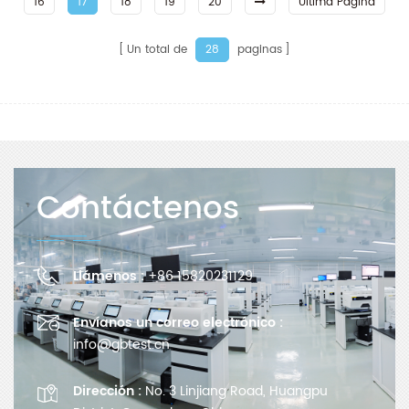
16
17
18
19
20
Última Página
Un total de
paginas
28
Contáctenos
Llámenos :
+86 15820231129
Envíanos un correo electrónico :
info@gbtest.cn
Dirección :
No. 3 Linjiang Road, Huangpu