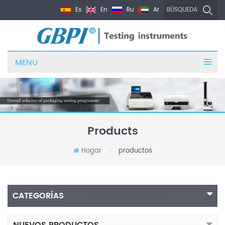
Es
En
Ru
Ar
BÚSQUEDA
MENU
Products
Hogar
productos
/
CATEGORÍAS