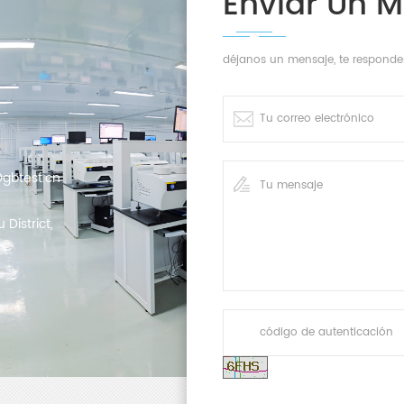
Enviar Un 
déjanos un mensaje, te responde
gbtest.cn
District,