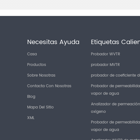
Necesitas Ayuda
Etiquetas Calie
Casa
Probador WVTR
Productos
probador MVTR
Sobre Nosotras
probador de coeficiente de
Contacta Con Nosotras
Probador de permeabilida
vapor de agua
Blog
Analizador de permeació
Mapa Del Sitio
oxígeno
XML
Probador de permeabilida
vapor de agua