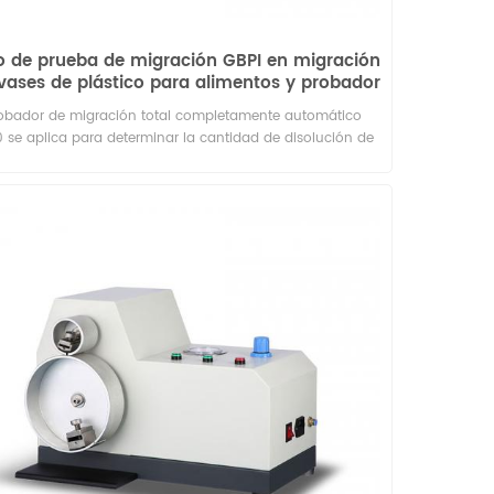
o de prueba de migración GBPI en migración
vases de plástico para alimentos y probador
de contenido de materia no volátil
robador de migración total completamente automático
 se aplica para determinar la cantidad de disolución de
riales de embalaje en diferentes soluciones de remojo
simulantes .