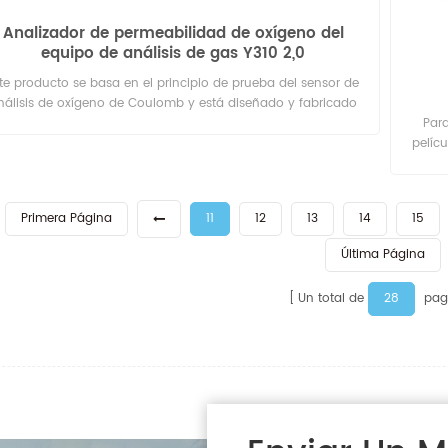
Analizador de permeabilidad de oxígeno del
equipo de análisis de gas Y310 2,0
te producto se basa en el principio de prueba del sensor de
nálisis de oxígeno de Coulomb y está diseñado y fabricado
con referencia a la norma ASTM D 3985. Se utiliza para
Para
eterminar la tasa (cantidad) de transmisión de oxígeno de
pelícu
materiales de película o lámina.
celofá
recubri
compu
Primera Página
11
12
13
14
15
Última Página
28
Un total de
pag