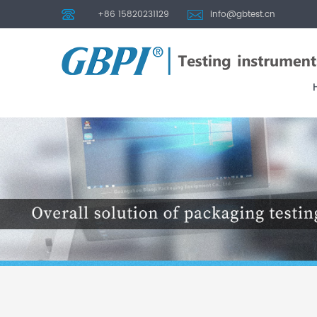
+86 15820231129
info@gbtest.cn