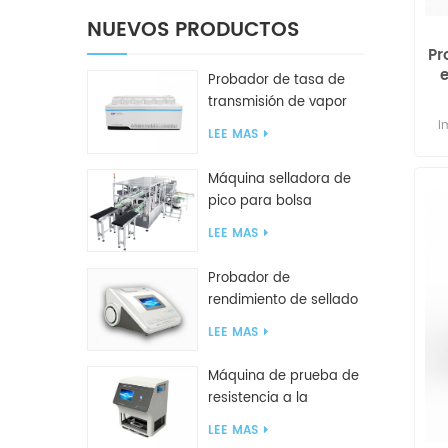
NUEVOS PRODUCTOS
Pr
e
Probador de tasa de
só
transmisión de vapor
de agua W416 2.0
i
LEE MAS
pa
Máquina selladora de
pico para bolsa
inclinada GF2600-X
LEE MAS
Probador de
rendimiento de sellado
inteligente GBPI
LEE MAS
Máquina de prueba de
resistencia a la
compresión GBN200G
LEE MAS
para bolsas de plástico