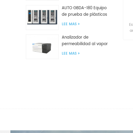
AUTO GBDA-180 Equipo
de prueba de plásticos
para degradación de
LEE MAS
Es
compost
a
Analizador de
d
permeabilidad al vapor
de agua W812 (método
LEE MAS
de copa) Equipo de
prueba WVTR para
embalaje