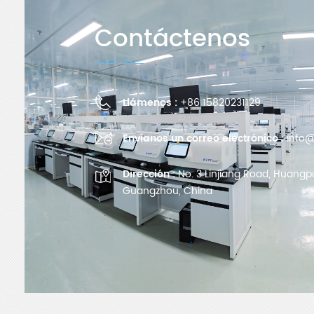
Contáctenos
Llámenos :
+86 15820231129
Envíanos un correo electrónico :
info@
Dirección :
No. 3 Linjiang Road, Huangpu 
Guangzhou, China