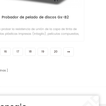
Probador de pelado de discos Gx-B2
 probar la resistencia de unión de la capa de tinta de
las plásticas impresas (intaglio), películas compuestas,
n, etc. pruebe el estado de unión de la capa formada por
miento al vacío, recubrimiento de superficies y tecnología
esta, etc. Cumple con el estándar GB/T 7707-2008 Las
16
17
18
19
20
impresiones calcográficas para decoración.
inas