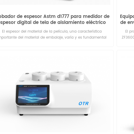
obador de espesor Astm d1777 para medidor de
Equip
spesor digital de tela de aislamiento eléctrico
de en
lido, dispositivo de prueba de espesor de dial de
El espesor del material de la película, una característica
El p
papel de laboratorio
mportante del material de embalaje, varía y es fundamental
ZF3600
ra otras propiedades como la permeabilidad, la resistencia a
mate
la tracción, la resistencia al impacto, etc.