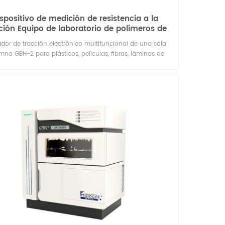
spositivo de medición de resistencia a la
ción Equipo de laboratorio de polímeros de
bolsas de plástico-GBH-2
dor de tracción electrónico multifuncional de una sola
mna GBH-2 para plásticos, películas, fibras, láminas de
, materiales compuestos, cintas, materiales de embalaje
os, papel, telas no tejidas, materiales para paquetes de
mentos, jeringas, tapas de botellas, tapones de goma y
s materiales de embalaje. Se prueban sus propiedades
ánicas para satisfacer las necesidades de diferentes
usuarios.