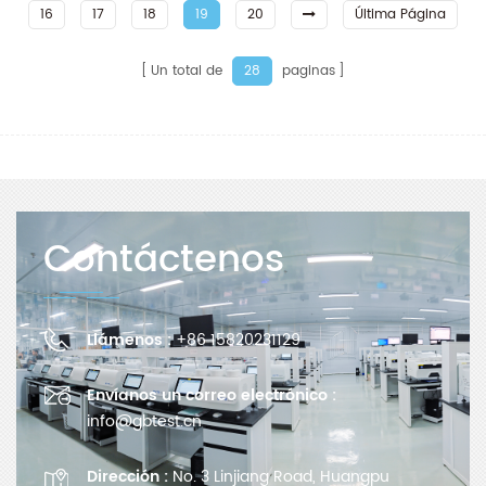
16
17
18
19
20
Última Página
Un total de
paginas
28
Contáctenos
Llámenos :
+86 15820231129
Envíanos un correo electrónico :
info@gbtest.cn
Dirección :
No. 3 Linjiang Road, Huangpu