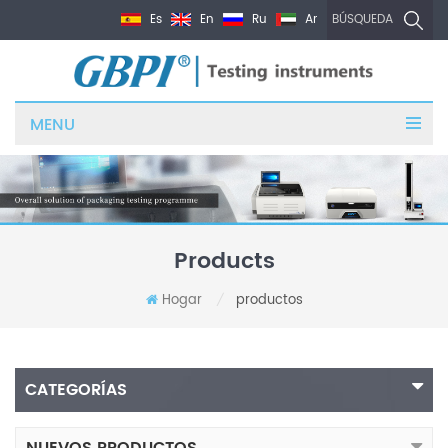
Es
En
Ru
Ar
BÚSQUEDA
MENU
Products
Hogar
productos
/
CATEGORÍAS