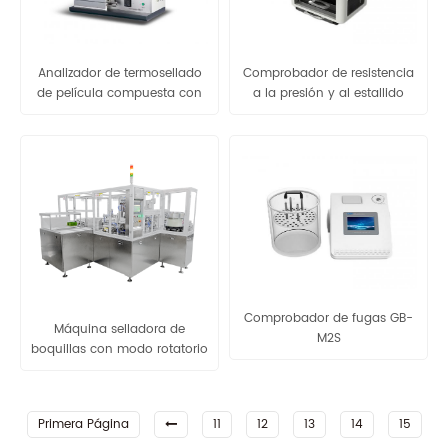
Analizador de termosellado
Comprobador de resistencia
de película compuesta con
a la presión y al estallido
estándar de prueba GBB-A
GBN200G
ASTM F2029
Comprobador de fugas GB-
Máquina selladora de
M2S
boquillas con modo rotatorio
de dos estaciones
Primera Página
11
12
13
14
15