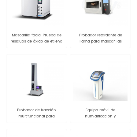
Mascarilla facial Prueba de
Probador retardante de
residuos de óxido de etileno
llama para mascarillas
(EO) Cromatografía de
faciales - GB-ZR10
gases
Probador de tracción
Equipo móvil de
multifuncional para
humidificación y
mascarilla facial - GBH-3
desinfección por
atomización - GB-D100