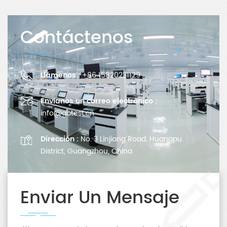
Contáctenos
Llámenos :
+86 15820231129
Envíanos un correo electrónico :
info@gbtest.cn
Dirección :
No. 3 Linjiang Road, Huangpu
District, Guangzhou, China
Enviar Un Mensaje