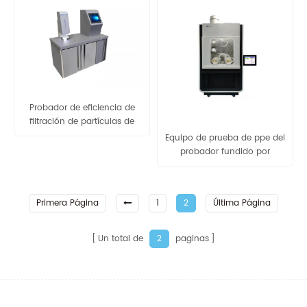
Probador de eficiencia de
filtración de partículas de
máscara textil de protección
Equipo de prueba de ppe del
médica GB-KF30010
probador fundido por
soplado de China para el
probador de eficiencia de
filtración viral de tela
Primera Página
1
2
Última Página
Un total de
paginas
2